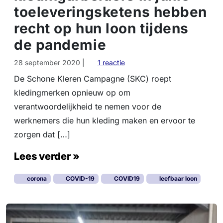
toeleveringsketens hebben
recht op hun loon tijdens
de pandemie
o
28 september 2020
|
1 reactie
p
De Schone Kleren Campagne (SKC) roept
H
kledingmerken opnieuw op om
&
M
verantwoordelijkheid te nemen voor de
,
werknemers die hun kleding maken en ervoor te
P
zorgen dat […]
r
i
Lees verder »
m
a
r
corona
COVID-19
COVID19
leefbaar loon
k
e
n
N