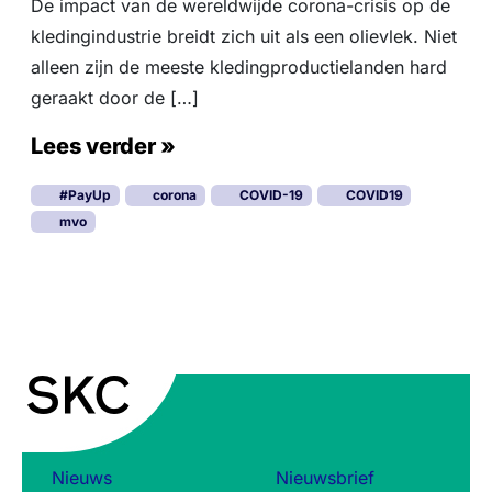
d
De impact van de wereldwijde corona-crisis op de
o
e
kledingindustrie breidt zich uit als een olievlek. Niet
n
n
t
alleen zijn de meeste kledingproductielanden hard
i
geraakt door de […]
j
d
Lees verder »
e
n
#PayUp
corona
COVID-19
COVID19
s
d
mvo
e
p
a
n
d
e
m
i
e
Nieuws
Nieuwsbrief