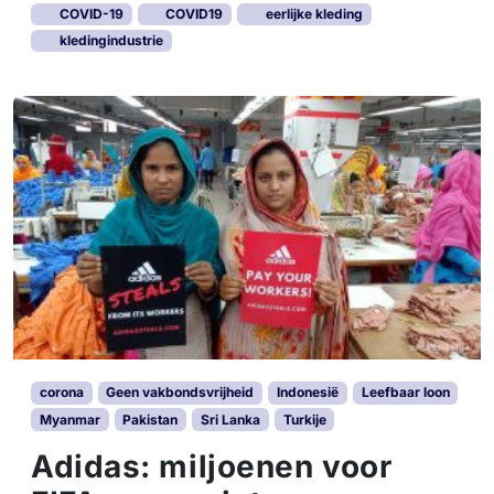
COVID-19
COVID19
eerlijke kleding
kledingindustrie
corona
Geen vakbondsvrijheid
Indonesië
Leefbaar loon
Myanmar
Pakistan
Sri Lanka
Turkije
Adidas: miljoenen voor