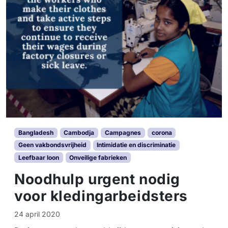
j
e
d
n
v
s
o
h
o
e
r
b
e
b
r
e
k
n
e
r
n
e
n
c
i
Bangladesh
Cambodja
Campagnes
corona
h
n
Geen vakbondsvrijheid
Intimidatie en discriminatie
t
g
Leefbaar loon
Onveilige fabrieken
o
v
p
Noodhulp urgent nodig
a
h
k
voor kledingarbeidsters
u
b
n
o
l
24 april 2020
n
o