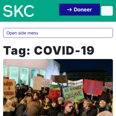
Skip to content
Skip to footer
Doneer
Men
Open side menu
Tag:
COVID-19