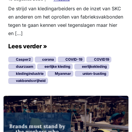
n
p
j
De strijd van kledingarbeiders en de inzet van SKC
C
u
en anderen om het oprollen van fabrieksvakbonden
o
l
v
tegen te gaan kennen veel tegenslagen maar hier
l
i
i
en […]
d
e
1
t
Lees verder »
9
o
:
e
Casper2
corona
COVID-19
COVID19
s
l
u
duurzaam
eerlijke kleding
eerlijkekleding
e
c
kledingindustrie
Myanmar
union-busting
v
c
vakbondsvrijheid
e
e
r
s
i
i
n
n
g
s
s
t
k
r
e
i
t