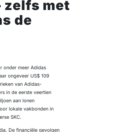
 zelfs met
ns de
or onder meer Adidas
 jaar ongeveer US$ 109
brieken van Adidas-
 in de eerste veertien
ljoen aan lonen
 door lokale vakbonden in
serse SKC.
dja. De financiële gevolgen