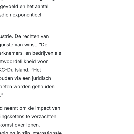
gevoeld en het aantal
dsdien exponentieel
ustrie. De rechten van
gunste van winst. “De
erknemers, en bedrijven als
antwoordelijkheid voor
C-Duitsland. “Het
uden via een juridisch
moeten worden gehouden
.”
eid neemt om de impact van
ingsketens te verzachten
komst over lonen,
iging in zijn internationale