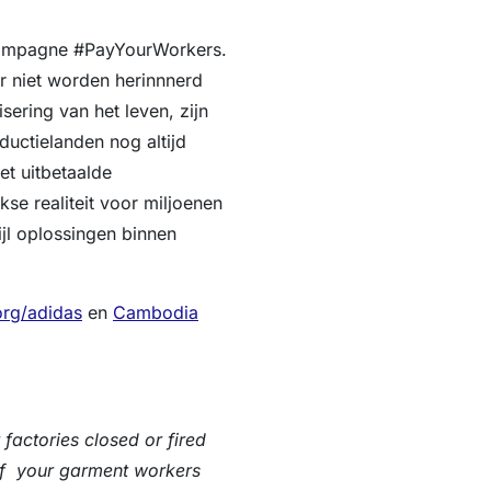
campagne #PayYourWorkers.
er niet worden herinnnerd
sering van het leven, zijn
uctielanden nog altijd
et uitbetaalde
se realiteit voor miljoenen
ijl oplossingen binnen
rg/adidas
en
Cambodia
factories closed or fired
f your garment workers