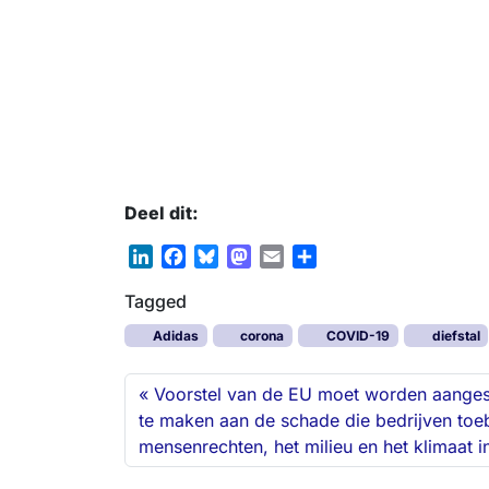
Deel dit:
L
F
B
M
E
D
i
a
l
a
m
e
Tagged
n
c
u
s
a
l
k
e
e
t
i
e
Adidas
corona
COVID-19
diefstal
e
b
s
o
l
n
d
o
k
d
Voorstel van de EU moet worden aanges
I
o
y
o
te maken aan de schade die bedrijven to
n
k
n
mensenrechten, het milieu en het klimaat 