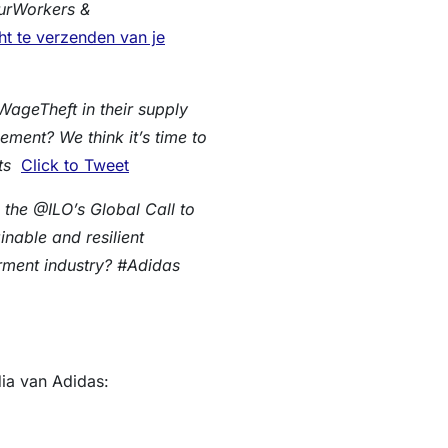
ourWorkers &
cht te verzenden van je
WageTheft in their supply
ment? We think it’s time to
ts
Click to Tweet
he @ILO’s Global Call to
inable and resilient
arment industry? #Adidas
dia van Adidas: