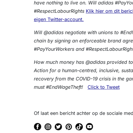
have nothing to live on. Will adidas #PayY
#RespectLabourRights
Klik hier om dit beri
eigen Twitter-account.
Will @adidas negotiate with unions to #End
chain by signing an enforceable brand agree
#PayYourWorkers and #RespectLabourRigh
How much money has @adidas provided to t
Action for a human-centred, inclusive, susta
recovery from the COVID-19 crisis in the g
must #EndWageTheft!
Click to Tweet
Of laat een bericht achter op de sociale me