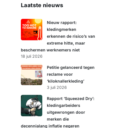
e
Laatste nieuws
k
e
n
Nieuw rapport:
kledingmerken
erkennen de risico’s van
extreme hitte, maar
beschermen werknemers niet
18 juli 2026
Petitie gelanceerd tegen
reclame voor
‘kiloknallerkleding’
3 juli 2026
Rapport ‘Squeezed Dry’:
kledingarbeiders
uitgewrongen door
merken die
decennialang inflatie negeren