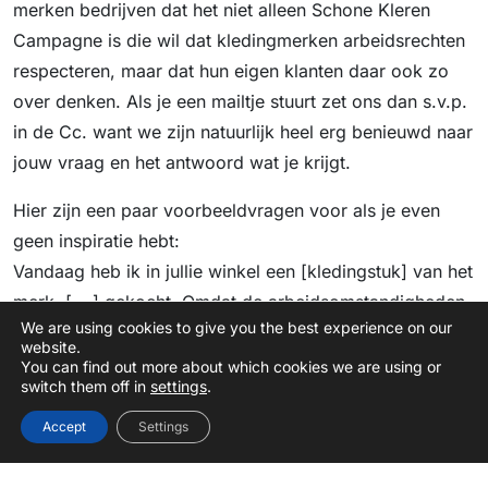
merken bedrijven dat het niet alleen Schone Kleren
Campagne is die wil dat kledingmerken arbeidsrechten
respecteren, maar dat hun eigen klanten daar ook zo
over denken. Als je een mailtje stuurt zet ons dan s.v.p.
in de Cc. want we zijn natuurlijk heel erg benieuwd naar
jouw vraag en het antwoord wat je krijgt.
Hier zijn een paar voorbeeldvragen voor als je even
geen inspiratie hebt:
Vandaag heb ik in jullie winkel een [kledingstuk] van het
merk [….] gekocht. Omdat de arbeidsomstandigheden
We are using cookies to give you the best experience on our
in de kledingindustrie vaak slecht zijn maak ik me
website.
zorgen om de arbeidsters die dit kledingstuk gemaakt
You can find out more about which cookies we are using or
switch them off in
settings
.
hebben. Ik wil eigenlijk alleen maar kleren kopen die
onder goede arbeidsomstandigheden zijn gemaakt.
Accept
Settings
Kunt u mij vertellen: