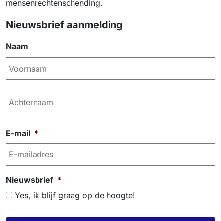
mensenrechtenschending.
Nieuwsbrief aanmelding
Naam
V
o
o
A
r
c
n
h
a
t
E-mail
*
a
e
r
n
a
Nieuwsbrief
*
a
Yes, ik blijf graag op de hoogte!