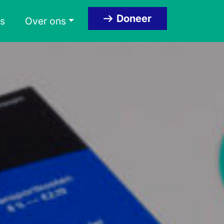
Doneer
s
Over ons