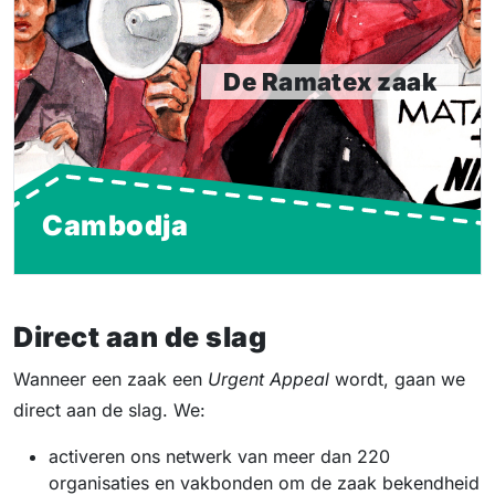
de ene op de andere dag. Meer dan 1200
kledingarbeiders, voor het overgrote deel vrouwen,
kwamen ineens zonder werk en inkomen te zitten.
De Ramatex zaak
Lees meer
Cambodja
Direct aan de slag
Wanneer een zaak een
Urgent Appeal
wordt, gaan we
direct aan de slag. We:
activeren ons netwerk van meer dan 220
organisaties en vakbonden om de zaak bekendheid