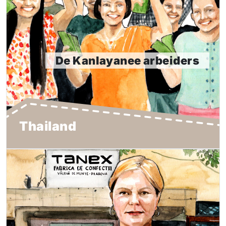
werden ze uitgebuit. De arbeiders lieten het er niet bij
zitten en vochten voor hun ten onrechte ingehouden
loon.
De Kanlayanee arbeiders
Lees meer
Thailand
Het verhaal van Angelica
De Roemeense Angelica Manole had nooit gedacht dat
haar bericht op sociale media zoveel teweeg zou
brengen. Haar werkgever, de Tanex kledingfabriek,