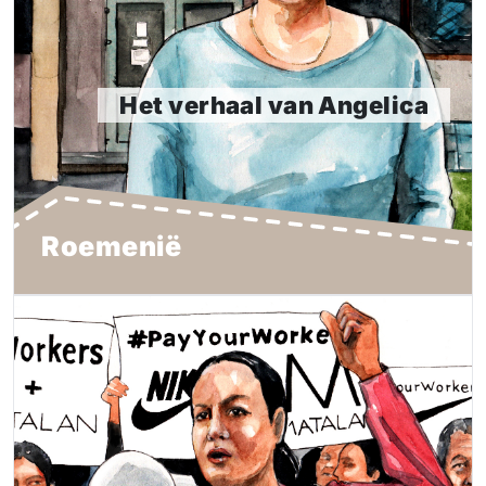
hield in 2020 zonder opgaaf van reden de helft van
haar loon in. Angelica liet het er niet bij zitten en
plaatste een foto van haar loonstrookje online.
Het verhaal van Angelica
Lees meer
Roemenië
De Ramatex zaak
Jarenlang maakten de kledingarbeiders van de Violet
Apparel fabriek in Phnom Penh kleding voor Nike en
andere merken. Maar in juli 2020 sloot de fabriek van