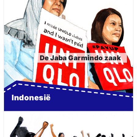
De Jaba Garmindo zaak
In Jakarta, Indonesië laat het Japanse kledingmerk
Uniqlo al jarenlang tweeduizend kledingarbeiders aan
hun lot over. De arbeiders hebben recht op
ontslagvergoeding, maar hebben dit nooit betaald
gekregen.
De Jaba Garmindo zaak
Lees meer
Indonesië
Strijd voor vakbondsvrijheid