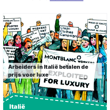
Arbeiders in Italië betalen de prijs
voor luxe
Luxe merk Montblanc verbrak de nationale collectieve
arbeidsovereenkomst en liet arbeiders in de steek.
Lees meer
Arbeiders in Italië betalen de
prijs voor luxe
Italië