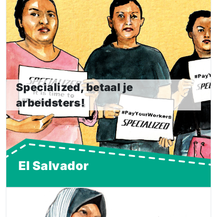
Specialized, betaal je arbeidsters!
In de APS-fabriek in El Salvador maakten arbeidsters
kleding voor merken als Specialized (een Amerikaans
fietsmerk). In augustus 2022 sloot de fabriek zonder
waarschuwing, waardoor 831 kledingarbeidsters van de
ene op de andere dag zonder werk kwamen te zitten.
Specialized, betaal je
arbeidsters!
Lees meer
El Salvador