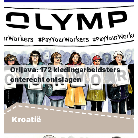
Orljava: 172 kledingarbeidsters
onterecht ontslagen
Al meer dan vijf decennia kocht het Duitse merk OLYMP
zijn producten in bij kledingfabriek Orljava in Požega,
Kroatië. Het was de belangrijkste klant van de fabriek.
Door lage prijzen die OLYMP betaalde, ging de fabriek
Orljava: 172 kledingarbeidsters
failliet toen het merk volledig stopte met inkopen.
onterecht ontslagen
Lees meer
Kroatië