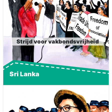
Na de weigering van de fabrieksleiding om hun
vakbond te erkennen, hielden werknemers van een
fabriek in Sri Lanka voet bij stuk. Met de steun van
duizenden activisten wereldwijd wisten de
kledingarbeiders het voor elkaar te krijgen dat hun
fabrieksvakbond in maart 2021 erkend werd.
Strijd voor vakbondsvrijheid
Lees meer
Sri Lanka
Het verhaal van Myo Aye
Al jarenlang vecht Daw Myo Aye uit Myanmar (Birma)