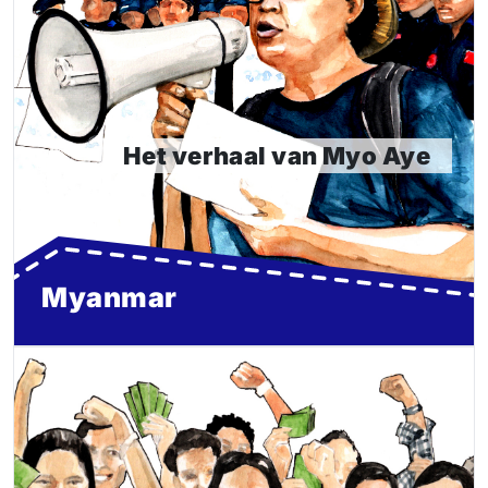
voor arbeidsrechten, vakbondsvrijheid en de rechten
van minderheden en kwetsbare groepen. Deze missie
moest ze duur bekopen toen het leger in februari 2021
een staatsgreep pleegde en haar gevangen nam.
Het verhaal van Myo Aye
Lees meer
Myanmar
De Kanlayanee arbeiders
In de kleine Kanlayanee-fabriek in Thailand werkten 26
arbeidsmigranten uit Myanmar (Birma). Jarenlang