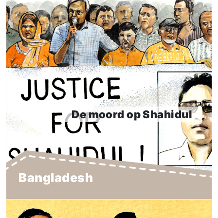
De moord op Shahidul
Op 25 juni 2023 werd Shahidul Islam op brute wijze
vermoord. De moord vond voor de fabriek Prince
Jacquard Sweaters Ltd. plaats, waar hij met arbeiders
had gesproken over een geschil over onbetaalde lonen.
De pogingen van Shahidul om werknemers vreedzaam
te organiseren werden beantwoord met geweld, met
De moord op Shahidul
zijn dood als gevolg.
Lees meer
Bangladesh