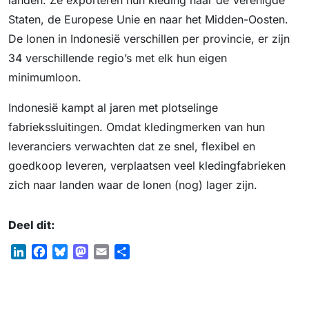
landen. Ze exporteren hun kleding naar de Verenigde
Staten, de Europese Unie en naar het Midden-Oosten.
De lonen in Indonesië verschillen per provincie, er zijn
34 verschillende regio’s met elk hun eigen
minimumloon.
Indonesië kampt al jaren met plotselinge
fabriekssluitingen. Omdat kledingmerken van hun
leveranciers verwachten dat ze snel, flexibel en
goedkoop leveren, verplaatsen veel kledingfabrieken
zich naar landen waar de lonen (nog) lager zijn.
Deel dit:
L
F
B
M
E
D
i
a
l
a
m
e
n
c
u
s
a
l
k
e
e
t
i
e