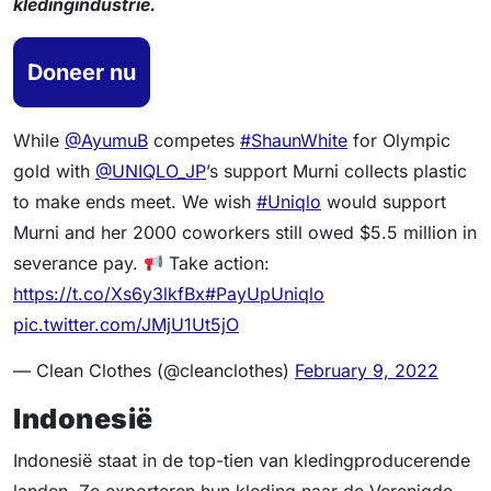
kledingindustrie.
Doneer nu
While
@AyumuB
competes
#ShaunWhite
for Olympic
gold with
@UNIQLO_JP
’s support Murni collects plastic
to make ends meet. We wish
#Uniqlo
would support
Murni and her 2000 coworkers still owed $5.5 million in
severance pay.
Take action:
https://t.co/Xs6y3lkfBx
#PayUpUniqlo
pic.twitter.com/JMjU1Ut5jO
— Clean Clothes (@cleanclothes)
February 9, 2022
Indonesië
Indonesië staat in de top-tien van kledingproducerende