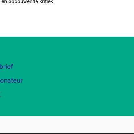
en opbouwende kritiek.
brief
onateur
t