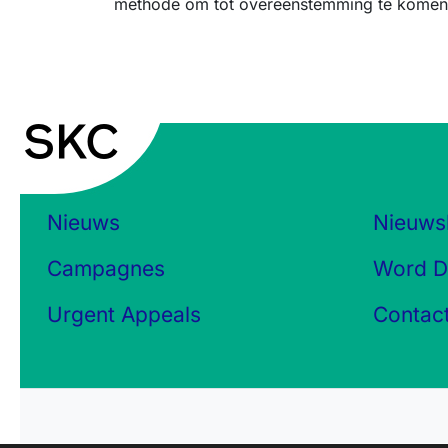
methode om tot overeenstemming te komen 
Nieuws
Nieuws
Campagnes
Word D
Urgent Appeals
Contac