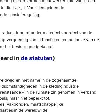
ondering hierop vormen medewerkers die vanuit een
in dienst zijn. Voor hen gelden de
ende subsidieregeling.
orarium, loon of ander materieel voordeel van de
t op vergoeding van in functie en ten behoeve van de
oor het bestuur goedgekeurd.
leerd in
de statuten
)
wereldwijd en met name in de zogenaamde
idsomstandigheden in de kledingindustrie
orenstaande – in de ruimste zin genomen in verband
oals, maar niet beperkt tot:
ers, vakbonden, maatschappelijke
isaties in de wereldwijde