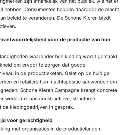
ngmerken zijn afhankelijk van het publiek. Als het er
t wil hebben. Consumenten hebben daardoor de macht
hun beleid te veranderen. De Schone Kleren biedt
ctieven.
rantwoordelijkheid voor de productie van hun
mstandigheden waaronder hun kleding wordt gemaakt.
ijkheid om ervoor te zorgen dat goede
iveau in de productieketen. Gelet op de huidige
merken en retailers hun machtspositie aanwenden om
igheden. Schone Kleren Campagne brengt concrete
ar werkt ook aan constructieve, structurele
t de kledingbedrijven in gesprek.
ijd voor gerechtigheid
ng met organisaties in de productielanden