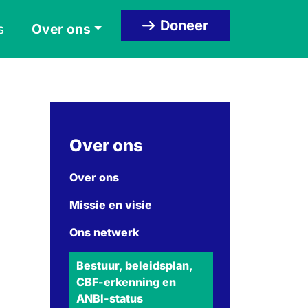
Doneer
s
Over ons
Over ons
Over ons
Missie en visie
Ons netwerk
Bestuur, beleidsplan,
CBF-erkenning en
ANBI-status