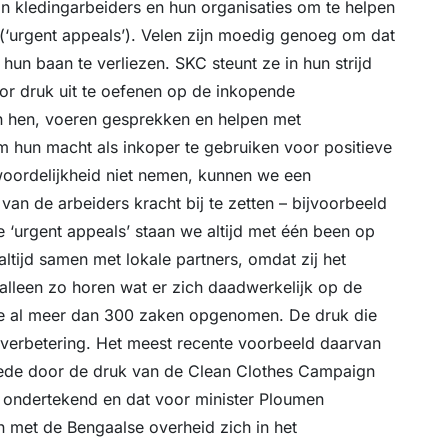
n kledingarbeiders en hun organisaties om te helpen
 (‘urgent appeals’). Velen zijn moedig genoeg om dat
un baan te verliezen. SKC steunt ze in hun strijd
or druk uit te oefenen op de inkopende
n hen, voeren gesprekken en helpen met
m hun macht als inkoper te gebruiken voor positieve
woordelijkheid niet nemen, kunnen we een
an de arbeiders kracht bij te zetten – bijvoorbeeld
e ‘urgent appeals’ staan we altijd met één been op
tijd samen met lokale partners, omdat zij het
lleen zo horen wat er zich daadwerkelijk op de
 we al meer dan 300 zaken opgenomen. De druk die
verbetering. Het meest recente voorbeeld daarvan
mede door de druk van de Clean Clothes Campaign
s ondertekend en dat voor minister Ploumen
n met de Bengaalse overheid zich in het