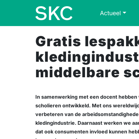
Skip to content
Skip to footer
Actueel
Gratis lespak
kledingindust
middelbare s
In samenwerking met een docent hebben w
scholieren ontwikkeld. Met ons wereldwijd
verbeteren van de arbeidsomstandigheden 
kledingindustrie. Daarnaast werken we a
dat ook consumenten invloed kunnen hebbe