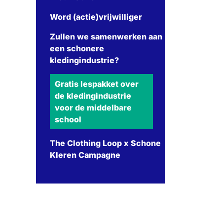
Word (actie)vrijwilliger
Zullen we samenwerken aan
een schonere
kledingindustrie?
Gratis lespakket over
de kledingindustrie
voor de middelbare
school
The Clothing Loop x Schone
Kleren Campagne