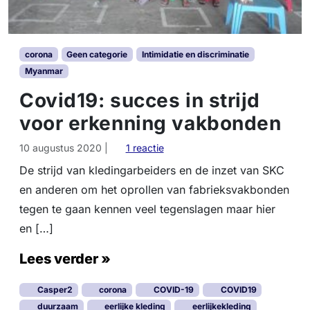
corona
Geen categorie
Intimidatie en discriminatie
Myanmar
Covid19: succes in strijd
voor erkenning vakbonden
o
10 augustus 2020
|
1 reactie
p
De strijd van kledingarbeiders en de inzet van SKC
C
en anderen om het oprollen van fabrieksvakbonden
o
v
tegen te gaan kennen veel tegenslagen maar hier
i
en […]
d
1
Lees verder »
9
:
Casper2
corona
COVID-19
COVID19
s
u
duurzaam
eerlijke kleding
eerlijkekleding