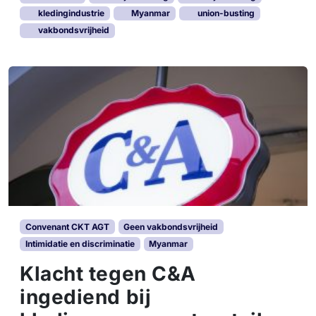
c
kledingindustrie
Myanmar
union-busting
c
vakbondsvrijheid
e
s
i
n
s
t
r
i
j
d
v
o
o
Convenant CKT AGT
Geen vakbondsvrijheid
r
Intimidatie en discriminatie
Myanmar
e
r
Klacht tegen C&A
k
ingediend bij
e
n