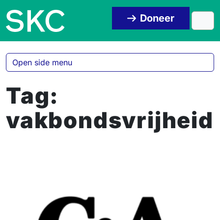
Skip to content
Skip to footer
Doneer
Men
Open side menu
Tag:
vakbondsvrijheid