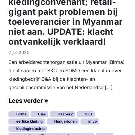
kledingconvenant; retail-
n
gigant pakt problemen bij
i
n
toeleverancier in Myanmar
g
v
niet aan. UPDATE: klacht
a
ontvankelijk verklaard!
k
b
2 juli 2020
o
n
Een arbeidsrechtenorganisatie uit Myanmar (Birma)
d
dient samen met SKC en SOMO een klacht in over
e
kledingbedrijf C&A bij de klachten- en
n
geschillencommissie van het Nederlandse […]
Lees verder »
Birma
C&A
Casper2
CKT
eerlijke kleding
Hongerlonen
imvo
kledingindustrie