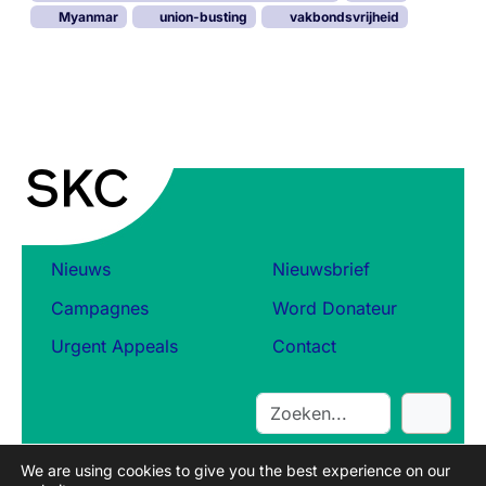
Myanmar
union-busting
vakbondsvrijheid
Nieuws
Nieuwsbrief
Campagnes
Word Donateur
Urgent Appeals
Contact
S
e
a
We are using cookies to give you the best experience on our
r