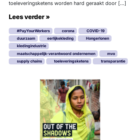
toeleveringsketens worden hard geraakt door […]
Lees verder »
#PayYourWorkers
corona
COVID-19
duurzaam
eerlijkekleding
Hongerlonen
kledingindustrie
maatschappelijk-verantwoord ondernemen
mvo
supply chains
toeleveringsketens
transparantie