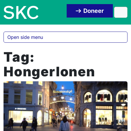
Skip to content
Skip to footer
Doneer
Men
Open side menu
Tag:
Hongerlonen