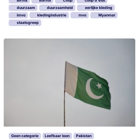
Birma
Burma
Coup
coup d'état
duurzaam
duurzaamheid
eerlijke kleding
imvo
kledingindustrie
mvo
Myanmar
staatsgreep
Geen categorie
Leefbaar loon
Pakistan