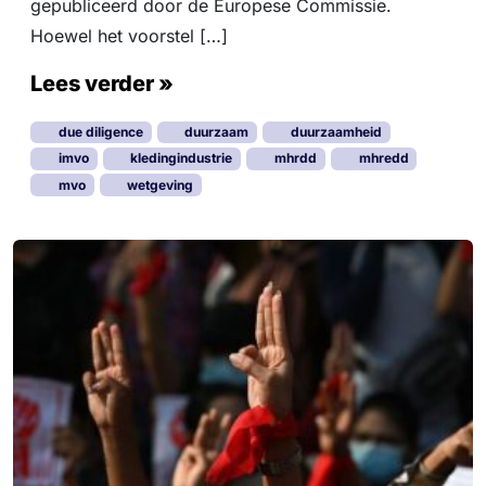
gepubliceerd door de Europese Commissie.
Hoewel het voorstel […]
Lees verder »
due diligence
duurzaam
duurzaamheid
imvo
kledingindustrie
mhrdd
mhredd
mvo
wetgeving