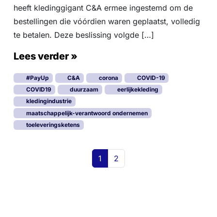
heeft kledinggigant C&A ermee ingestemd om de
bestellingen die vóórdien waren geplaatst, volledig
te betalen. Deze beslissing volgde […]
Lees verder »
#PayUp
C&A
corona
COVID-19
COVID19
duurzaam
eerlijkekleding
kledingindustrie
maatschappelijk-verantwoord ondernemen
toeleveringsketens
Page navigation
Current Page
Page
1
2