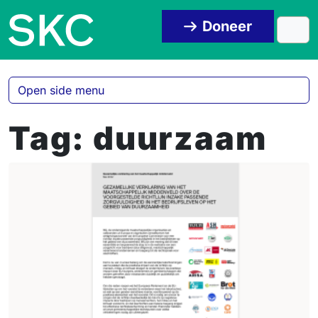
Skip to content
Skip to footer
Doneer
Men
Open side menu
Tag:
duurzaam