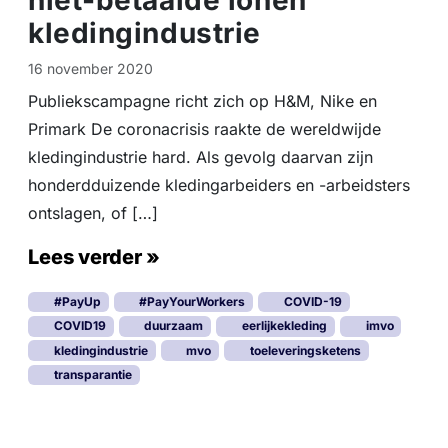
niet-betaalde lonen
kledingindustrie
16 november 2020
Publiekscampagne richt zich op H&M, Nike en
Primark De coronacrisis raakte de wereldwijde
kledingindustrie hard. Als gevolg daarvan zijn
honderdduizende kledingarbeiders en -arbeidsters
ontslagen, of […]
Lees verder »
#PayUp
#PayYourWorkers
COVID-19
COVID19
duurzaam
eerlijkekleding
imvo
kledingindustrie
mvo
toeleveringsketens
transparantie