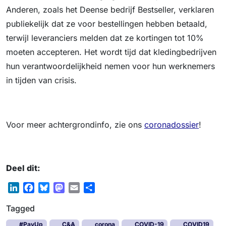
Anderen, zoals het Deense bedrijf Bestseller, verklaren
publiekelijk dat ze voor bestellingen hebben betaald,
terwijl leveranciers melden dat ze kortingen tot 10%
moeten accepteren. Het wordt tijd dat kledingbedrijven
hun verantwoordelijkheid nemen voor hun werknemers
in tijden van crisis.
Voor meer achtergrondinfo, zie ons
coronadossier
!
Deel dit:
L
F
B
M
E
D
i
a
l
a
m
e
Tagged
n
c
u
s
a
l
k
e
e
t
i
e
#PayUp
C&A
corona
COVID-19
COVID19