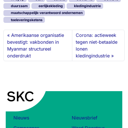
e
b
s
o
l
n
duurzaam
eerlijkekleding
kledingindustrie
d
o
k
d
maatschappelijk-verantwoord ondernemen
I
o
y
o
toeleveringsketens
n
k
n
Amerikaanse organisatie
Corona: actieweek
bevestigt: vakbonden in
tegen niet-betaalde
Myanmar structureel
lonen
onderdrukt
kledingindustrie
Nieuws
Nieuwsbrief
Campagnes
Word Donateur