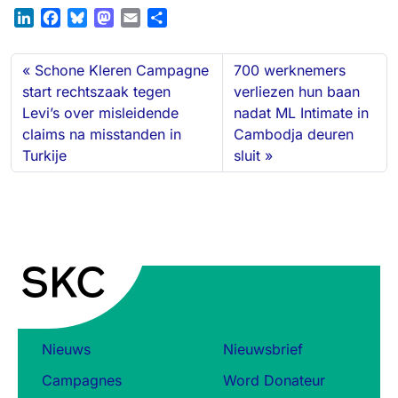
L
F
B
M
E
D
i
a
l
a
m
e
n
c
u
s
a
l
Schone Kleren Campagne
700 werknemers
k
e
e
t
i
e
start rechtszaak tegen
verliezen hun baan
e
b
s
o
l
n
Levi’s over misleidende
nadat ML Intimate in
d
o
k
d
claims na misstanden in
Cambodja deuren
I
o
y
o
n
k
n
Turkije
sluit
Nieuws
Nieuwsbrief
Campagnes
Word Donateur