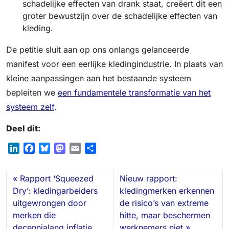
schadelijke effecten van drank staat, creëert dit een
groter bewustzijn over de schadelijke effecten van
kleding.
De petitie sluit aan op ons onlangs gelanceerde
manifest voor een eerlijke kledingindustrie. In plaats van
kleine aanpassingen aan het bestaande systeem
bepleiten we
een fundamentele transformatie van het
systeem zelf
.
Deel dit:
L
F
B
M
E
S
i
a
l
a
m
h
n
c
u
s
a
a
Rapport ‘Squeezed
Nieuw rapport:
k
e
e
t
i
r
Dry’: kledingarbeiders
kledingmerken erkennen
e
b
s
o
l
e
uitgewrongen door
de risico’s van extreme
d
o
k
d
merken die
hitte, maar beschermen
I
o
y
o
n
k
n
decennialang inflatie
werknemers niet