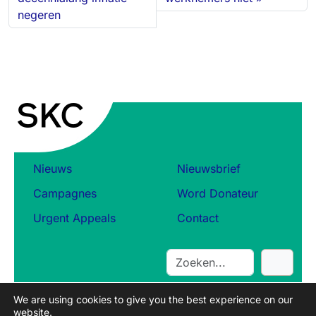
negeren
Nieuws
Nieuwsbrief
Campagnes
Word Donateur
Urgent Appeals
Contact
S
e
a
We are using cookies to give you the best experience on our
r
website.