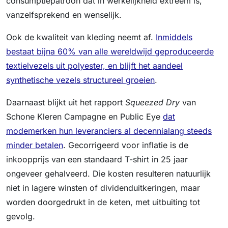
consumptiepatroon dat in werkelijkheid extreem is,
vanzelfsprekend en wenselijk.
Ook de kwaliteit van kleding neemt af.
Inmiddels
bestaat bijna 60% van alle wereldwijd geproduceerde
textielvezels uit polyester, en blijft het aandeel
synthetische vezels structureel groeien
.
Daarnaast blijkt uit het rapport
Squeezed Dry
van
Schone Kleren Campagne en Public Eye
dat
modemerken hun leveranciers al decennialang steeds
minder betalen
. Gecorrigeerd voor inflatie is de
inkoopprijs van een standaard T-shirt in 25 jaar
ongeveer gehalveerd. Die kosten resulteren natuurlijk
niet in lagere winsten of dividenduitkeringen, maar
worden doorgedrukt in de keten, met uitbuiting tot
gevolg.