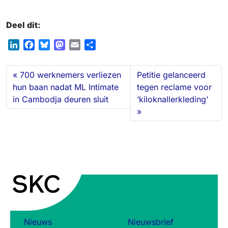
Deel dit:
L
F
B
M
E
S
i
a
l
a
m
h
n
c
u
s
a
a
700 werknemers verliezen
Petitie gelanceerd
k
e
e
t
i
r
hun baan nadat ML Intimate
tegen reclame voor
e
b
s
o
l
e
in Cambodja deuren sluit
‘kiloknallerkleding’
d
o
k
d
I
o
y
o
n
k
n
Nieuws
Nieuwsbrief