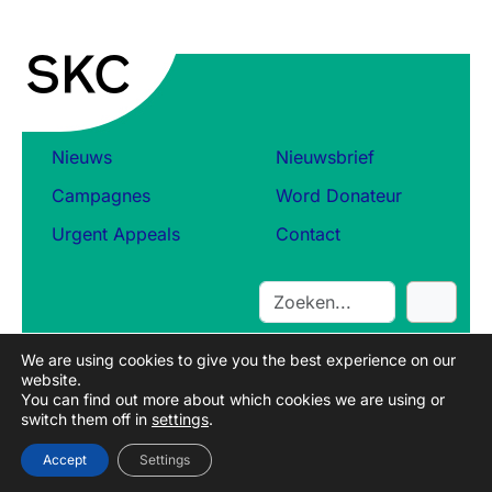
Nieuws
Nieuwsbrief
Campagnes
Word Donateur
Urgent Appeals
Contact
S
e
a
We are using cookies to give you the best experience on our
r
website.
c
You can find out more about which cookies we are using or
switch them off in
settings
.
h
Accept
Settings