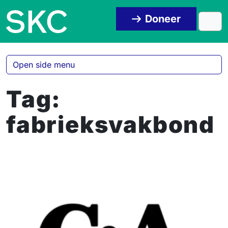
Skip to content
Skip to footer
Doneer
Men
Open side menu
Tag:
fabrieksvakbond