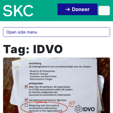
Skip to content
Skip to footer
Doneer
Men
Open side menu
Tag:
IDVO