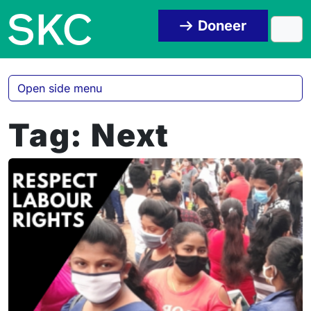
Skip to content
Skip to footer
Doneer
Men
Open side menu
Tag:
Next