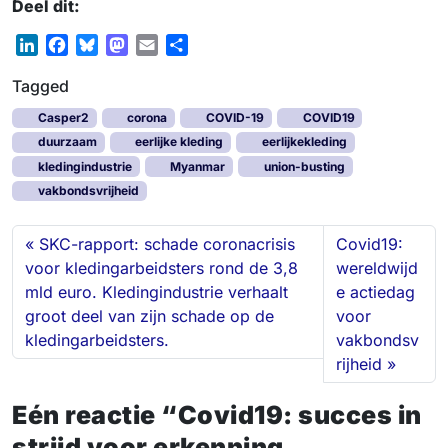
Deel dit:
L
F
B
M
E
S
i
a
l
a
m
h
Tagged
n
c
u
s
a
a
k
e
e
t
i
r
Casper2
corona
COVID-19
COVID19
e
b
s
o
l
e
duurzaam
eerlijke kleding
eerlijkekleding
d
o
k
d
kledingindustrie
Myanmar
union-busting
I
o
y
o
vakbondsvrijheid
n
k
n
SKC-rapport: schade coronacrisis
Covid19:
voor kledingarbeidsters rond de 3,8
wereldwijd
mld euro. Kledingindustrie verhaalt
e actiedag
groot deel van zijn schade op de
voor
kledingarbeidsters.
vakbondsv
rijheid
Eén reactie “Covid19: succes in
strijd voor erkenning