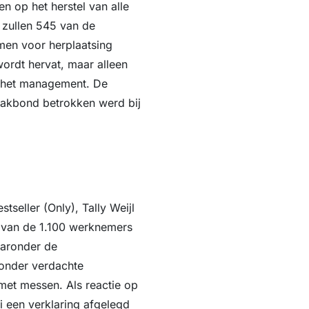
n op het herstel van alle
 zullen 545 van de
men voor herplaatsing
ordt hervat, maar alleen
n het management. De
vakbond betrokken werd bij
tseller (Only), Tally Weijl
s van de 1.100 werknemers
aronder de
 onder verdachte
et messen. Als reactie op
i een verklaring afgelegd