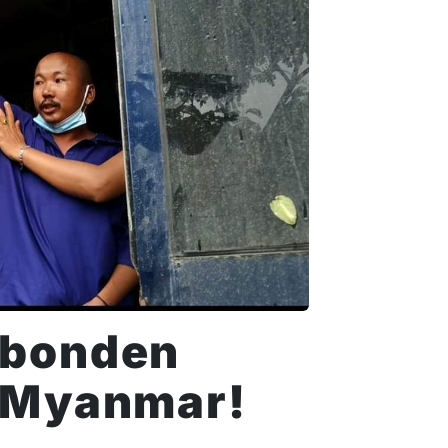
kbonden
n Myanmar!