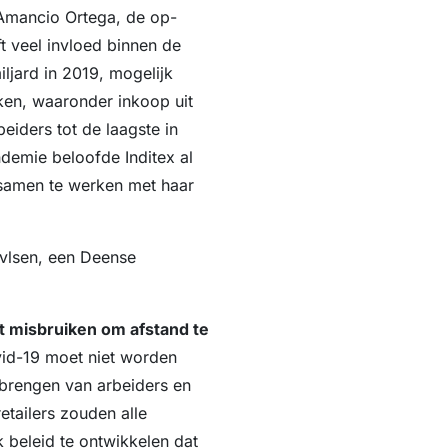
 Amancio Ortega, de op-
t veel invloed binnen de
ljard in 2019, mogelijk
ken, waaronder inkoop uit
iders tot de laagste in
demie beloofde Inditex al
 samen te werken met haar
.
ovlsen, een Deense
 misbruiken om afstand te
vid-19 moet niet worden
 brengen van arbeiders en
etailers zouden alle
k beleid te ontwikkelen dat