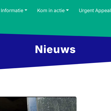
Informatie
Kom in actie
Urgent Appeal
Nieuws