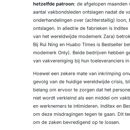
hetzelfde patroon
: de afgelopen maanden 
aantal vakbondsleden ontslagen nadat de va
onderhandelingen over (achterstallig) loon,
ontslagen. In alledrie de fabrieken is Indite
van het wereldwijde modemerk Zara) betrokk
Bij Rui Ning en Huabo Times is Bestseller b
modemerk Only). Beide bedrijven hebben ge
van vakvereniging bij hun toeleveranciers 
Hoewel een zekere mate van inkrimping onver
gevolg van de huidige wereldwijde crisis, bli
belang om ervoor te zorgen dat het persone
niet wordt verkleind als een middel om vak
en werknemers te intimideren. Inditex en Be
om deze misdragingen tegen te gaan. Dit ter
om de zaken bevredigend op te lossen.