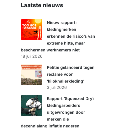
e
Laatste nieuws
k
e
n
Nieuw rapport:
kledingmerken
erkennen de risico’s van
extreme hitte, maar
beschermen werknemers niet
18 juli 2026
Petitie gelanceerd tegen
reclame voor
‘kiloknallerkleding’
3 juli 2026
Rapport ‘Squeezed Dry’:
kledingarbeiders
uitgewrongen door
merken die
decennialang inflatie negeren