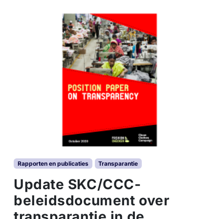
e
i
l
i
g
h
e
i
d
s
a
k
k
o
o
r
Rapporten en publicaties
Transparantie
d
:
Update SKC/CCC-
n
beleidsdocument over
i
e
transparantie in de