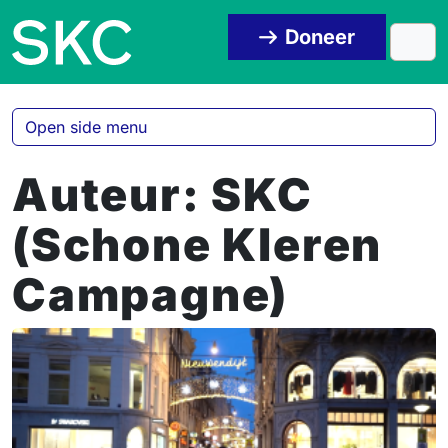
Skip to content
Skip to footer
Doneer
Men
Open side menu
Auteur:
SKC
(Schone Kleren
Campagne)