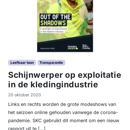
e
i
d
s
d
o
c
u
m
e
Leefbaar loon
Transparantie
n
t
Schijnwerper op exploitatie
o
in de kledingindustrie
v
e
20 oktober 2020
r
t
Links en rechts worden de grote modeshows van
r
het seizoen online gehouden vanwege de corona-
a
n
pandemie. SKC gebruikt dit moment om een nieuw
s
rapport uit te […]