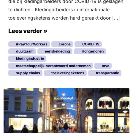
die bij kledingarbeiders door COVID-19 is geslagen
te dichten Kledingarbeiders in internationale
toeleveringsketens worden hard geraakt door […]
Lees verder »
#PayYourWorkers
corona
COVID-19
duurzaam
eerlijkekleding
Hongerlonen
kledingindustrie
maatschappelijk-verantwoord ondernemen
mvo
supply chains
toeleveringsketens
transparantie