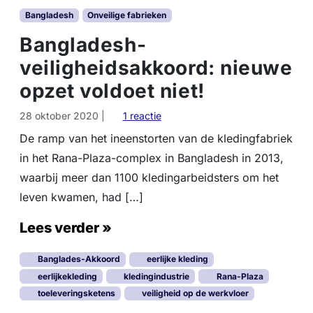
Bangladesh
Onveilige fabrieken
Bangladesh-
veiligheidsakkoord: nieuwe
opzet voldoet niet!
o
28 oktober 2020
|
1 reactie
p
De ramp van het ineenstorten van de kledingfabriek
B
in het Rana-Plaza-complex in Bangladesh in 2013,
a
n
waarbij meer dan 1100 kledingarbeidsters om het
g
leven kwamen, had […]
l
a
Lees verder »
d
e
Banglades-Akkoord
eerlijke kleding
s
h
eerlijkekleding
kledingindustrie
Rana-Plaza
-
toeleveringsketens
veiligheid op de werkvloer
v