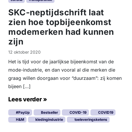
u
SKC-neptijdschrift laat
s
t
zien hoe topbijeenkomst
r
modemerken had kunnen
i
e
zijn
12 oktober 2020
Het is tijd voor de jaarlijkse bijeenkomst van de
mode-industrie, en dan vooral al die merken die
graag willen doorgaan voor “duurzaam”: zij komen
bijeen […]
Lees verder »
#PayUp
Bestseller
COVID-19
COVID19
H&M
kledingindustrie
toeleveringsketens