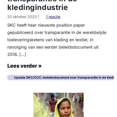
u
kledingindustrie
w
e
o
20 oktober 2020
|
1 reactie
o
p
p
SKC heeft haar nieuwste position paper
U
z
gepubliceerd over transparantie in de wereldwijde
p
e
d
toeleveringsketens van kleding en textiel, in
t
a
v
navolging van een eerder beleidsdocument uit
t
o
2016. […]
e
l
S
d
Lees verder »
K
o
C
e
/
Update SKC/CCC-beleidsdocument over transparantie in de kleding
t
C
n
C
i
C
e
-
t
b
!
e
l