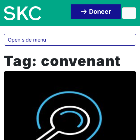
Skip to content
Skip to footer
Doneer
Men
Open side menu
Tag:
convenant