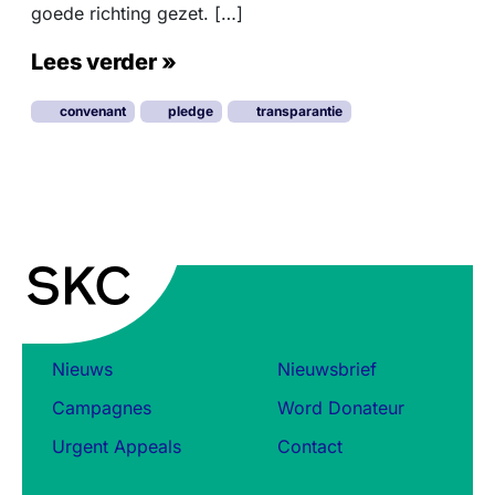
goede richting gezet. […]
Lees verder »
convenant
pledge
transparantie
Nieuws
Nieuwsbrief
Campagnes
Word Donateur
Urgent Appeals
Contact