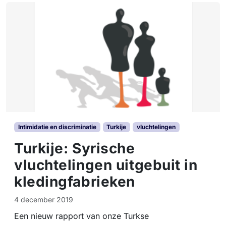
x
t
i
e
l
a
r
b
e
i
d
e
Intimidatie en discriminatie
Turkije
vluchtelingen
r
Turkije: Syrische
s
w
vluchtelingen uitgebuit in
e
kledingfabrieken
r
k
4 december 2019
l
o
Een nieuw rapport van onze Turkse
o