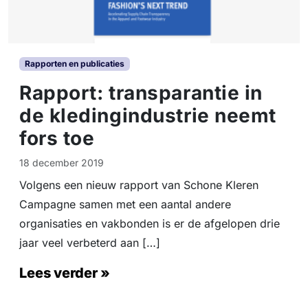
g
e
n
i
n
Rapporten en publicaties
A
Rapport: transparantie in
z
i
de kledingindustrie neemt
ë
fors toe
,
k
18 december 2019
l
e
Volgens een nieuw rapport van Schone Kleren
d
Campagne samen met een aantal andere
i
n
organisaties en vakbonden is er de afgelopen drie
g
jaar veel verbeterd aan […]
-
e
Lees verder »
n
t
e