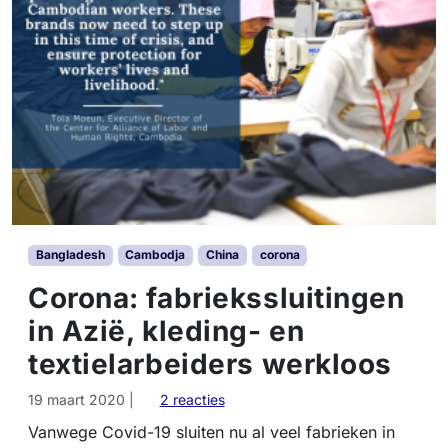
Bangladesh
Cambodja
China
corona
Corona: fabriekssluitingen
in Azië, kleding- en
textielarbeiders werkloos
o
19 maart 2020
|
2 reacties
p
Vanwege Covid-19 sluiten nu al veel fabrieken in
C