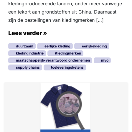
kledingproducerende landen, onder meer vanwege
o
r
een tekort aan grondstoffen uit China. Daarnaast
o
zijn de bestellingen van kledingmerken […]
n
a
Lees verder »
:
f
duurzaam
eerlijke kleding
eerlijkekleding
a
b
kledingindustrie
Kledingmerken
r
maatschappelijk-verantwoord ondernemen
mvo
i
supply chains
toeleveringsketens
e
k
s
s
l
u
i
t
i
n