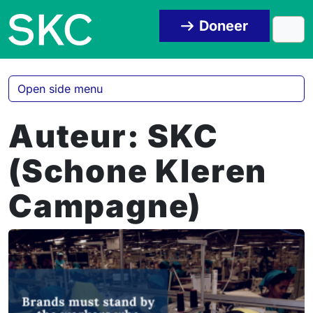
Skip to content
Skip to footer
Doneer
Men
Open side menu
Auteur:
SKC
(Schone Kleren
Campagne)