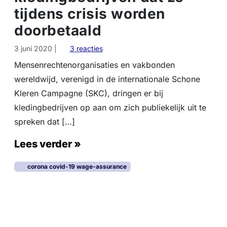
tijdens crisis worden
doorbetaald
o
3 juni 2020
|
3 reacties
p
Mensenrechtenorganisaties en vakbonden
K
wereldwijd, verenigd in de internationale Schone
l
e
Kleren Campagne (SKC), dringen er bij
d
kledingbedrijven op aan om zich publiekelijk uit te
i
spreken dat […]
n
g
Lees verder »
a
r
b
corona covid-19 wage-assurance
e
i
d
s
t