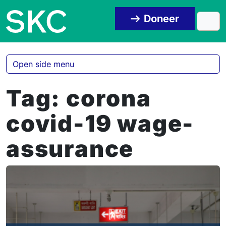
Skip to content
Skip to footer
Doneer
Men
Open side menu
Tag:
corona
covid-19 wage-
assurance