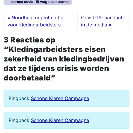
corona covid-19 wage-assurance
e
b
s
o
l
e
d
o
k
d
Noodhulp urgent nodig
Covid-19: aandacht
I
o
y
o
voor kledingarbeidsters
in de media
n
k
n
3 Reacties op
“Kledingarbeidsters eisen
zekerheid van kledingbedrijven
dat ze tijdens crisis worden
doorbetaald”
Pingback:
Schone Kleren Campagne
Pingback:
Schone Kleren Campagne