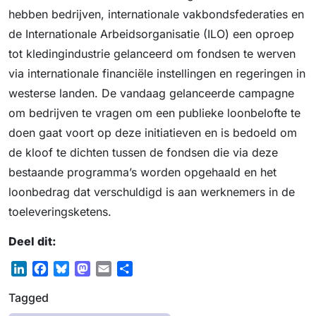
hebben bedrijven, internationale vakbondsfederaties en
de Internationale Arbeidsorganisatie (ILO) een oproep
tot kledingindustrie gelanceerd om fondsen te werven
via internationale financiële instellingen en regeringen in
westerse landen. De vandaag gelanceerde campagne
om bedrijven te vragen om een publieke loonbelofte te
doen gaat voort op deze initiatieven en is bedoeld om
de kloof te dichten tussen de fondsen die via deze
bestaande programma’s worden opgehaald en het
loonbedrag dat verschuldigd is aan werknemers in de
toeleveringsketens.
Deel dit:
L
F
B
M
E
S
i
a
l
a
m
h
Tagged
n
c
u
s
a
a
k
e
e
t
i
r