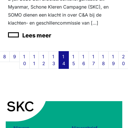
Myanmar, Schone Kleren Campagne (SKC), en
SOMO dienen een klacht in over C&A bij de
klachten- en geschillencommissie van […]
Lees meer
Page navigation
Page
Page
Page
Page
Page
Page
Current Page
Page
Page
Page
Page
Page
Pa
8
9
1
1
1
1
1
1
1
1
1
1
2
0
1
2
3
4
5
6
7
8
9
0