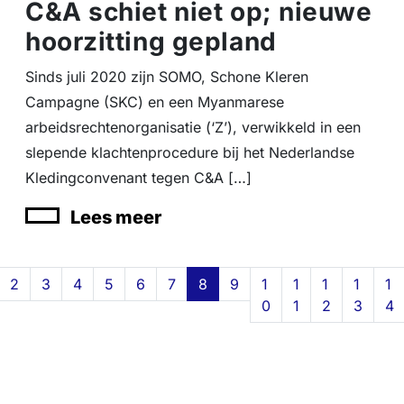
C&A schiet niet op; nieuwe
hoorzitting gepland
Sinds juli 2020 zijn SOMO, Schone Kleren
Campagne (SKC) en een Myanmarese
arbeidsrechtenorganisatie (‘Z’), verwikkeld in een
slepende klachtenprocedure bij het Nederlandse
Kledingconvenant tegen C&A […]
Lees meer
Page navigation
Page
Page
Page
Page
Page
Page
Current Page
Page
Page
Page
Page
Page
Pa
2
3
4
5
6
7
8
9
1
1
1
1
1
0
1
2
3
4