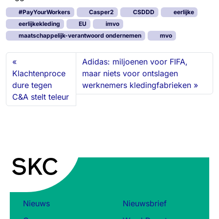
k
e
e
t
i
e
#PayYourWorkers
Casper2
CSDDD
eerlijke
e
b
s
o
l
n
eerlijkekleding
EU
imvo
d
o
k
d
maatschappelijk-verantwoord ondernemen
mvo
I
o
y
o
n
k
n
Adidas: miljoenen voor FIFA,
Klachtenproce
maar niets voor ontslagen
dure tegen
werknemers kledingfabrieken
C&A stelt teleur
Nieuws
Nieuwsbrief