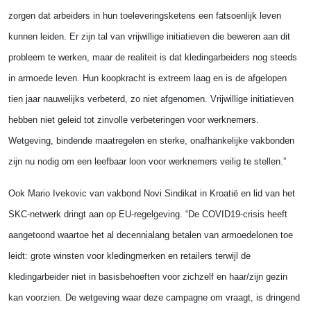
zorgen dat arbeiders in hun toeleveringsketens een fatsoenlijk leven
kunnen leiden. Er zijn tal van vrijwillige initiatieven die beweren aan dit
probleem te werken, maar de realiteit is dat kledingarbeiders nog steeds
in armoede leven. Hun koopkracht is extreem laag en is de afgelopen
tien jaar nauwelijks verbeterd, zo niet afgenomen. Vrijwillige initiatieven
hebben niet geleid tot zinvolle verbeteringen voor werknemers.
Wetgeving, bindende maatregelen en sterke, onafhankelijke vakbonden
zijn nu nodig om een leefbaar loon voor werknemers veilig te stellen.”
Ook Mario Ivekovic van vakbond Novi Sindikat in Kroatië en lid van het
SKC-netwerk dringt aan op EU-regelgeving. “De COVID19-crisis heeft
aangetoond waartoe het al decennialang
betalen van armoedelonen toe
leidt: grote winsten voor kledingmerken en retailers terwijl de
kledingarbeider niet in basisbehoeften voor zichzelf en haar/zijn gezin
kan voorzien. De wetgeving waar deze campagne om vraagt, is dringend