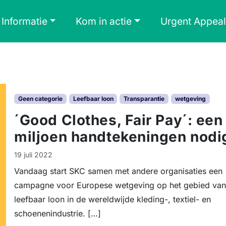
Informatie
Kom in actie
Urgent Appeal
Geen categorie
Leefbaar loon
Transparantie
wetgeving
´Good Clothes, Fair Pay´: een
miljoen handtekeningen nodi
19 juli 2022
Vandaag start SKC samen met andere organisaties een
campagne voor Europese wetgeving op het gebied va
leefbaar loon in de wereldwijde kleding-, textiel- en
schoenenindustrie. […]