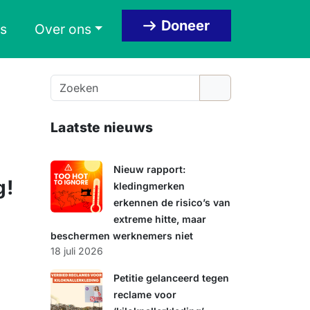
Doneer
s
Over ons
Z
o
e
Laatste nieuws
k
e
n
Nieuw rapport:
g!
kledingmerken
erkennen de risico’s van
extreme hitte, maar
beschermen werknemers niet
18 juli 2026
n
Petitie gelanceerd tegen
reclame voor