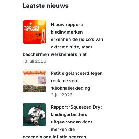
e
Laatste nieuws
k
e
n
Nieuw rapport:
kledingmerken
erkennen de risico’s van
extreme hitte, maar
beschermen werknemers niet
18 juli 2026
Petitie gelanceerd tegen
reclame voor
‘kiloknallerkleding’
3 juli 2026
Rapport ‘Squeezed Dry’:
kledingarbeiders
uitgewrongen door
merken die
decennialang inflatie negeren