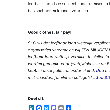
leefbaar loon is essentieel zodat mensen in 
basisbehoeften kunnen voorzien. ´´
Good clothes, fair pay!
SKC wil dat leefbaar loon wettelijk verplic
organisaties verzamelen wij EEN MILJOEN
leefbaar loon wettelijk verplicht te stellen i
worden gemaakt voor (web)winkels in de E
hebben onze petitie al ondertekend.
Doe m
met vrienden, familie en collega’s!
#GoodCl
Deel dit:
L
F
B
M
E
D