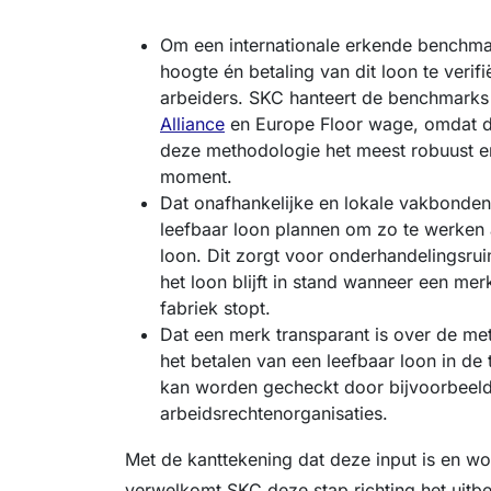
Om een internationale erkende benchma
hoogte én betaling van dit loon te verif
arbeiders. SKC hanteert de benchmark
Alliance
en Europe Floor wage, omdat de
deze methodologie het meest robuust en
moment.
Dat onafhankelijke en lokale vakbonden
leefbaar loon plannen om zo te werken a
loon. Dit zorgt voor onderhandelingsru
het loon blijft in stand wanneer een mer
fabriek stopt.
Dat een merk transparant is over de m
het betalen van een leefbaar loon in de 
kan worden gecheckt door bijvoorbeel
arbeidsrechtenorganisaties.
Met de kanttekening dat deze input is en 
verwelkomt SKC deze stap richting het uitbe