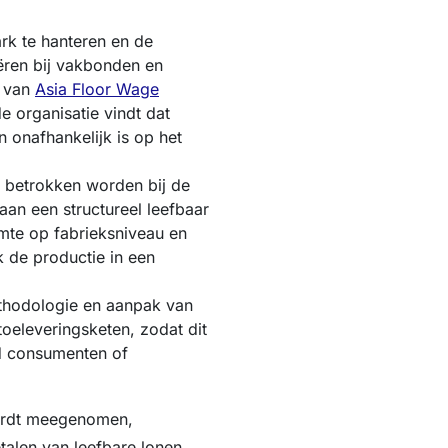
rk te hanteren en de
iëren bij vakbonden en
s van
Asia Floor Wage
 organisatie vindt dat
 onafhankelijk is op het
 betrokken worden bij de
an een structureel leefbaar
imte op fabrieksniveau en
k de productie in een
ethodologie en aanpak van
toeleveringsketen, zodat dit
d consumenten of
wordt meegenomen,
talen van leefbare lonen.