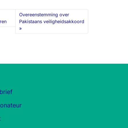
Overeenstemming over
ren
Pakistaans veiligheidsakkoord
brief
onateur
t