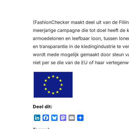
(FashionChecker maakt deel uit van de Fill
meerjarige campagne die tot doel heeft de k
armoedelonen en leefbaar loon, tussen lon
en transparantie in de kledingindustrie te 
wordt mede mogelijk gemaakt door steun va
niet per se die van de EU of haar vertegenw
Deel dit:
L
F
B
M
E
D
i
a
l
a
m
e