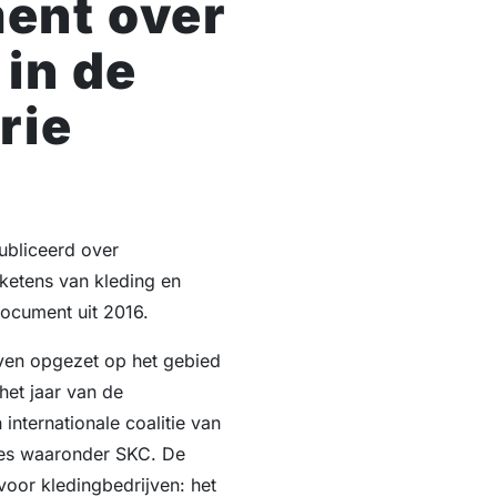
ent over
 in de
rie
bliceerd over
sketens van kleding en
document uit 2016.
tieven opgezet op het gebied
et jaar van de
internationale coalitie van
ies waaronder SKC. De
or kledingbedrijven: het