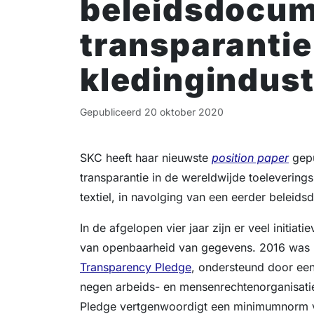
beleidsdocum
transparantie
kledingindust
Gepubliceerd
20 oktober 2020
SKC heeft haar nieuwste
position paper
gepu
transparantie in de wereldwijde toelevering
textiel, in navolging van een eerder beleids
In de afgelopen vier jaar zijn er veel initia
van openbaarheid van gegevens. 2016 was h
Transparency Pledge
, ondersteund door een 
negen arbeids- en mensenrechtenorganisat
Pledge vertgenwoordigt een minimumnorm vo