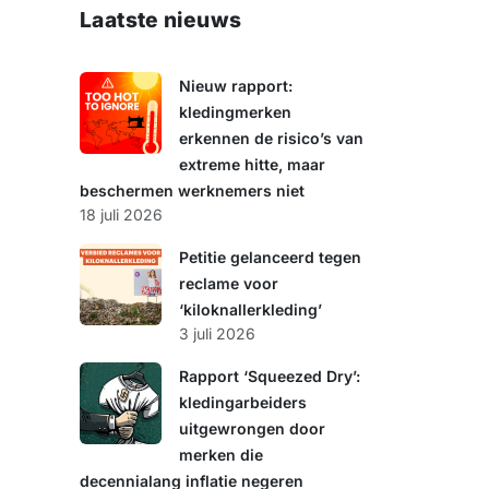
e
Laatste nieuws
k
e
n
Nieuw rapport:
kledingmerken
erkennen de risico’s van
extreme hitte, maar
beschermen werknemers niet
18 juli 2026
Petitie gelanceerd tegen
reclame voor
‘kiloknallerkleding’
3 juli 2026
Rapport ‘Squeezed Dry’:
kledingarbeiders
uitgewrongen door
merken die
decennialang inflatie negeren