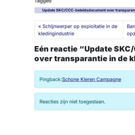
Tagged
n
c
u
s
a
l
k
e
e
t
i
e
Update SKC/CCC-beleidsdocument over transparantie
e
b
s
o
l
n
d
o
k
d
Schijnwerper op exploitatie in de
Ban
I
o
y
o
kledingindustrie
opz
n
k
n
Eén reactie “Update SK
over transparantie in de 
Pingback:
Schone Kleren Campagne
Reacties zijn niet toegestaan.