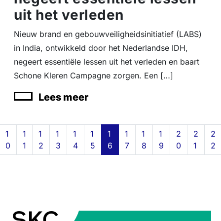
uit het verleden
Nieuw brand en gebouwveiligheidsinitiatief (LABS)
in India, ontwikkeld door het Nederlandse IDH,
negeert essentiële lessen uit het verleden en baart
Schone Kleren Campagne zorgen. Een […]
Lees meer
Page navigation
Page
Page
Page
Page
Page
Page
Current Page
Page
Page
Page
Page
Page
Pa
1
1
1
1
1
1
1
1
1
1
2
2
2
0
1
2
3
4
5
6
7
8
9
0
1
2