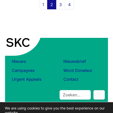
Page navigation
Page
Current Page
Page
Page
1
2
3
4
Nieuws
Nieuwsbrief
Campagnes
Word Donateur
Urgent Appeals
Contact
S
e
a
We are using cookies to give you the best experience on our
r
website.