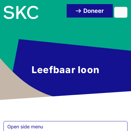
Skip to content
Skip to footer
Doneer
Men
Leefbaar loon
Open side menu