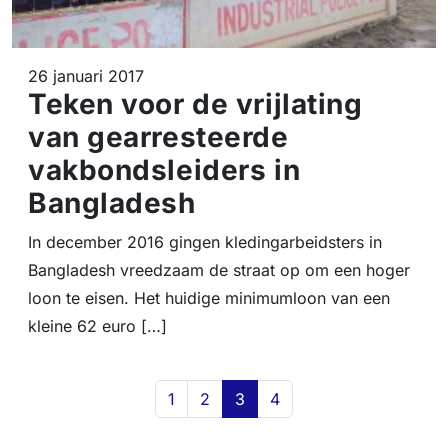
26 januari 2017
Teken voor de vrijlating
van gearresteerde
vakbondsleiders in
Bangladesh
In december 2016 gingen kledingarbeidsters in
Bangladesh vreedzaam de straat op om een hoger
loon te eisen. Het huidige minimumloon van een
kleine 62 euro […]
Page navigation
Page
Page
Current Page
Page
1
2
3
4