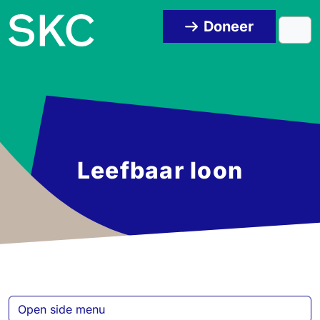
Skip to content
Skip to footer
Doneer
Men
Leefbaar loon
Open side menu