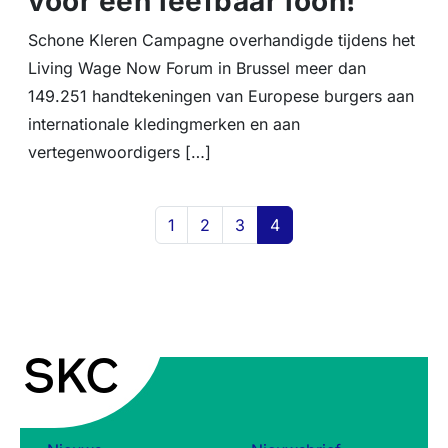
voor een leefbaar loon!
Schone Kleren Campagne overhandigde tijdens het
Living Wage Now Forum in Brussel meer dan
149.251 handtekeningen van Europese burgers aan
internationale kledingmerken en aan
vertegenwoordigers […]
Page navigation
Page
Page
Page
Current Page
1
2
3
4