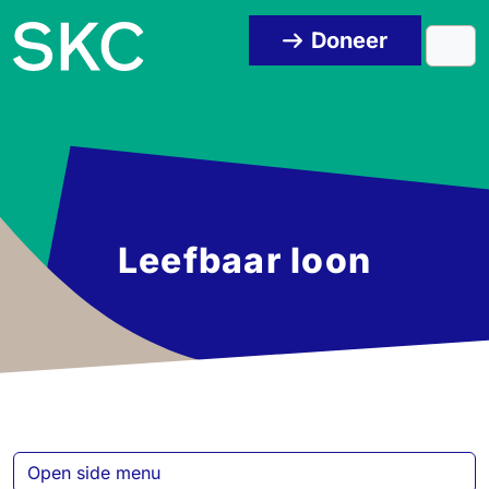
Skip to content
Skip to footer
Doneer
Men
Leefbaar loon
Open side menu