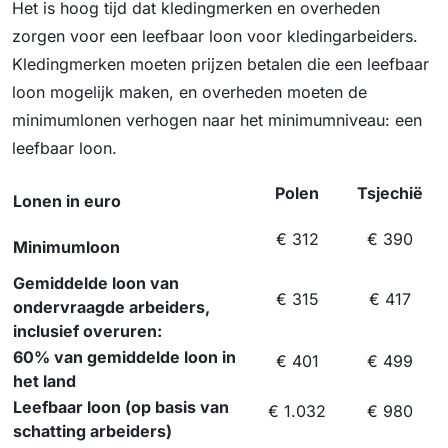
Het is hoog tijd dat kledingmerken en overheden
zorgen voor een leefbaar loon voor kledingarbeiders.
Kledingmerken moeten prijzen betalen die een leefbaar
loon mogelijk maken, en overheden moeten de
minimumlonen verhogen naar het minimumniveau: een
leefbaar loon.
Polen
Tsjechië
Lonen in euro
€ 312
€ 390
Minimumloon
Gemiddelde loon van
€ 315
€ 417
ondervraagde arbeiders,
inclusief overuren:
60% van gemiddelde loon in
€ 401
€ 499
het land
Leefbaar loon (op basis van
€ 1.032
€ 980
schatting arbeiders)