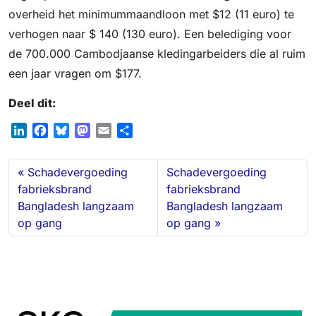
overheid het minimummaandloon met $12 (11 euro) te
verhogen naar $ 140 (130 euro). Een belediging voor
de 700.000 Cambodjaanse kledingarbeiders die al ruim
een jaar vragen om $177.
Deel dit:
L
F
B
M
E
S
i
a
l
a
m
h
n
c
u
s
a
a
Schadevergoeding
Schadevergoeding
k
e
e
t
i
r
fabrieksbrand
fabrieksbrand
e
b
s
o
l
e
Bangladesh langzaam
Bangladesh langzaam
d
o
k
d
op gang
op gang
I
o
y
o
n
k
n