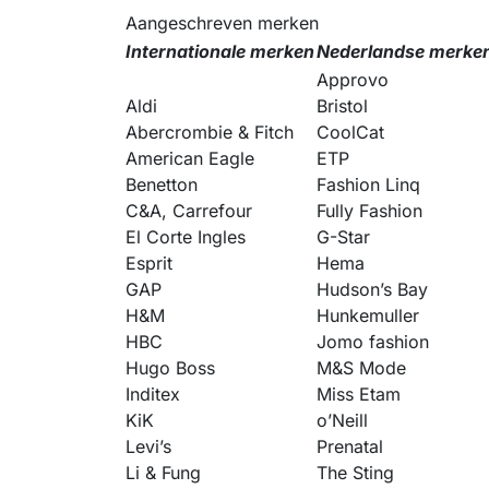
Aangeschreven merken
Internationale merken
Nederlandse merke
Approvo
Aldi
Bristol
Abercrombie & Fitch
CoolCat
American Eagle
ETP
Benetton
Fashion Linq
C&A, Carrefour
Fully Fashion
El Corte Ingles
G-Star
Esprit
Hema
GAP
Hudson’s Bay
H&M
Hunkemuller
HBC
Jomo fashion
Hugo Boss
M&S Mode
Inditex
Miss Etam
KiK
o’Neill
Levi’s
Prenatal
Li & Fung
The Sting