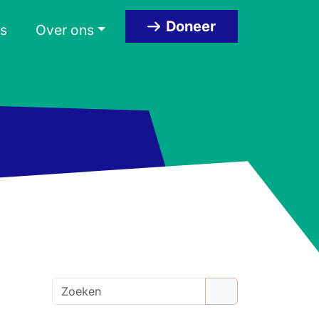
Doneer
s
Over ons
Z
o