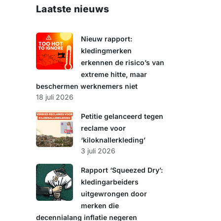
e
Laatste nieuws
k
e
n
Nieuw rapport:
kledingmerken
erkennen de risico’s van
extreme hitte, maar
beschermen werknemers niet
18 juli 2026
Petitie gelanceerd tegen
reclame voor
‘kiloknallerkleding’
3 juli 2026
Rapport ‘Squeezed Dry’:
kledingarbeiders
uitgewrongen door
merken die
decennialang inflatie negeren