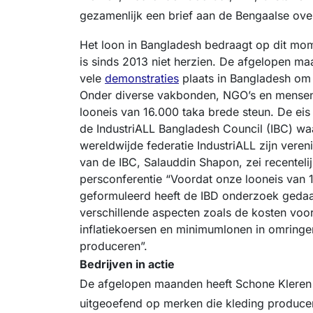
gezamenlijk een brief aan de Bengaalse ove
Het loon in Bangladesh bedraagt op dit mo
is sinds 2013 niet herzien. De afgelopen m
vele
demonstraties
plaats in Bangladesh om 
Onder diverse vakbonden, NGO’s en mensenr
looneis van 16.000 taka brede steun. De ei
de IndustriALL Bangladesh Council (IBC) waa
wereldwijde federatie IndustriALL zijn veren
van de IBC, Salauddin Shapon, zei recentelij
persconferentie “Voordat onze looneis van
geformuleerd heeft de IBD onderzoek geda
verschillende aspecten zoals de kosten voo
inflatiekoersen en minimumlonen in omringe
produceren”.
Bedrijven in actie
De afgelopen maanden heeft Schone Klere
uitgeoefend op merken die kleding produce