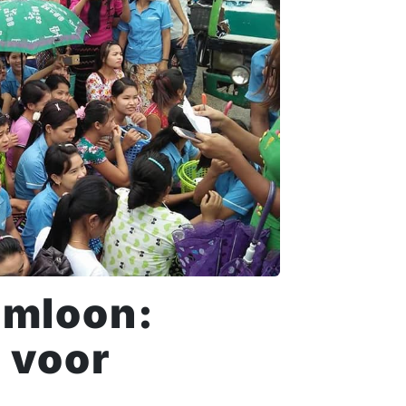
umloon:
 voor