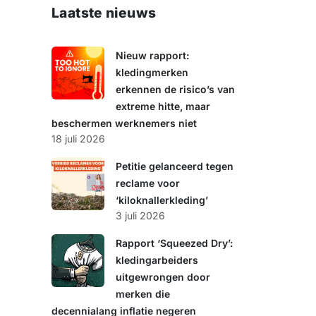
e
Laatste nieuws
k
e
n
Nieuw rapport:
kledingmerken
erkennen de risico’s van
extreme hitte, maar
beschermen werknemers niet
18 juli 2026
Petitie gelanceerd tegen
reclame voor
‘kiloknallerkleding’
3 juli 2026
Rapport ‘Squeezed Dry’:
kledingarbeiders
uitgewrongen door
merken die
decennialang inflatie negeren