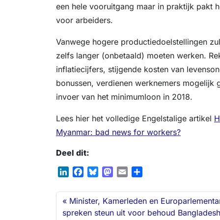
een hele vooruitgang maar in praktijk pakt he
voor arbeiders.
Vanwege hogere productiedoelstellingen zul
zelfs langer (onbetaald) moeten werken. R
inflatiecijfers, stijgende kosten van levens
bonussen, verdienen werknemers mogelijk 
invoer van het minimumloon in 2018.
Lees hier het volledige Engelstalige artikel
H
Myanmar: bad news for workers?
Deel dit:
L
F
B
M
E
D
i
a
l
a
m
e
n
c
u
s
a
l
Minister, Kamerleden en Europarlementar
k
e
e
t
i
e
spreken steun uit voor behoud Banglades
e
b
s
o
l
n