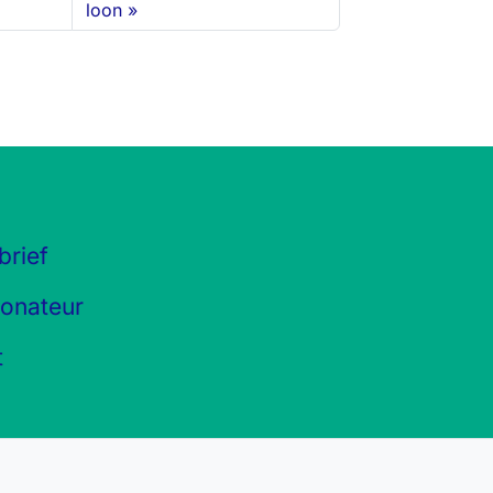
loon
brief
onateur
t