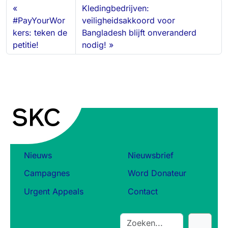
Kledingbedrijven:
n
k
n
#PayYourWor
veiligheidsakkoord voor
kers: teken de
Bangladesh blijft onveranderd
petitie!
nodig!
Nieuws
Nieuwsbrief
Campagnes
Word Donateur
Urgent Appeals
Contact
S