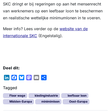
SKC dringt er bij regeringen op aan het mensenrecht
van werknemers op een leefbaar loon te beschermen
en realistische wettelijke minimumlonen in te voeren.
Meer info? Lees verder op de
website van de
internationale SKC
(Engelstalig).
Deel dit:
L
F
B
M
E
D
i
a
l
a
m
e
Tagged
n
c
u
s
a
l
k
e
e
t
i
e
Floor wage
kledingindustrie
leefbaar loon
e
b
s
o
l
n
Midden-Europa
minimimloon
Oost-Europa
d
o
k
d
I
o
y
o