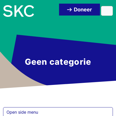
Skip to content
Skip to footer
Doneer
Men
Geen categorie
Open side menu