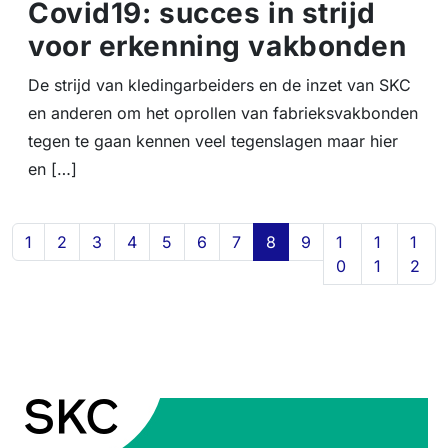
Covid19: succes in strijd
voor erkenning vakbonden
De strijd van kledingarbeiders en de inzet van SKC
en anderen om het oprollen van fabrieksvakbonden
tegen te gaan kennen veel tegenslagen maar hier
en […]
Page navigation
Page
Page
Page
Page
Page
Page
Page
Current Page
Page
Page
Page
Page
1
2
3
4
5
6
7
8
9
1
1
1
0
1
2