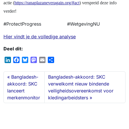
actie (
https://ranaplazaneveragain.org/#act
) verspreid deze info
verder!
#ProtectProgress #WetgevingNU
Hier vindt je de volledige analyse
Deel dit:
L
F
B
M
E
D
i
a
l
a
m
e
n
c
u
s
a
l
Bangladesh-
Bangladesh-akkoord: SKC
k
e
e
t
i
e
akkoord: SKC
verwelkomt nieuw bindende
e
b
s
o
l
n
lanceert
veiligheidsovereenkomst voor
d
o
k
d
merkenmonitor
kledingarbeidsters
I
o
y
o
n
k
n