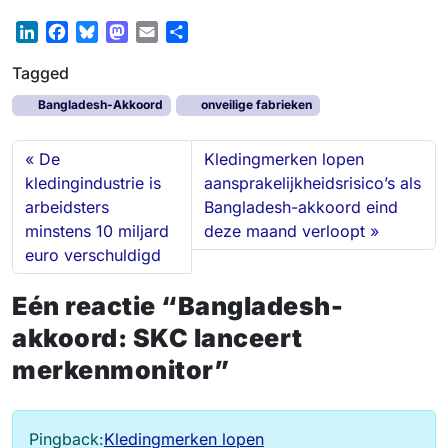
L
F
B
M
E
S
i
a
l
a
m
h
Tagged
n
c
u
s
a
a
k
e
e
t
i
r
Bangladesh-Akkoord
onveilige fabrieken
e
b
s
o
l
e
d
o
k
d
De
Kledingmerken lopen
I
o
y
o
kledingindustrie is
aansprakelijkheidsrisico’s als
n
k
n
arbeidsters
Bangladesh-akkoord eind
minstens 10 miljard
deze maand verloopt
euro verschuldigd
Eén reactie “Bangladesh-
akkoord: SKC lanceert
merkenmonitor”
Pingback:
Kledingmerken lopen