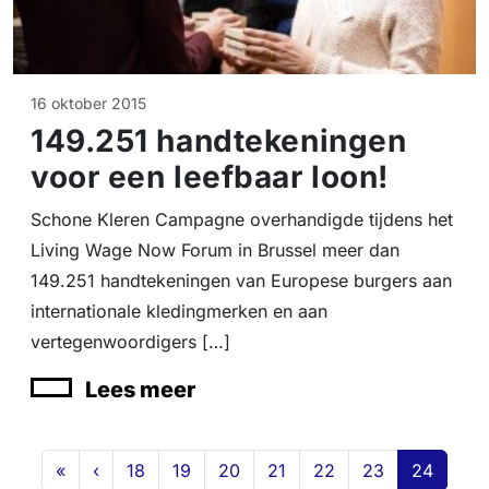
16 oktober 2015
149.251 handtekeningen
voor een leefbaar loon!
Schone Kleren Campagne overhandigde tijdens het
Living Wage Now Forum in Brussel meer dan
149.251 handtekeningen van Europese burgers aan
internationale kledingmerken en aan
vertegenwoordigers […]
Lees meer
Page navigation
Page
Page
Page
Page
Page
Page
Current 
«
‹
18
19
20
21
22
23
24