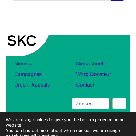
Nieuws
Nieuwsbrief
Campagnes
Word Donateur
Urgent Appeals
Contact
S
e
a
We are using cookies to give you the best experience on our
r
website.
c
You can find out more about which cookies we are using or
switch them off in
settings
.