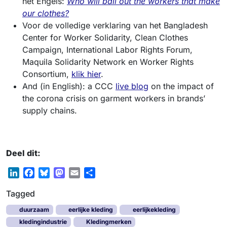
het Engels:
Who will bail out the workers that make
our clothes?
Voor de volledige verklaring van het Bangladesh
Center for Worker Solidarity, Clean Clothes
Campaign, International Labor Rights Forum,
Maquila Solidarity Network en Worker Rights
Consortium,
klik hier
.
And (in English): a CCC
live blog
on the impact of
the corona crisis on garment workers in brands’
supply chains.
Deel dit:
L
F
B
M
E
S
i
a
l
a
m
h
Tagged
n
c
u
s
a
a
k
e
e
t
i
r
duurzaam
eerlijke kleding
eerlijkekleding
e
b
s
o
l
e
kledingindustrie
Kledingmerken