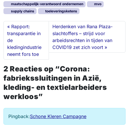
d
o
k
d
maatschappelijk-verantwoord ondernemen
mvo
I
o
y
o
supply chains
toeleveringsketens
n
k
n
Rapport:
Herdenken van Rana Plaza-
transparantie in
slachtoffers – strijd voor
de
arbeidsrechten in tijden van
kledingindustrie
COVID19 zet zich voort
neemt fors toe
2 Reacties op “Corona:
fabriekssluitingen in Azië,
kleding- en textielarbeiders
werkloos”
Pingback:
Schone Kleren Campagne