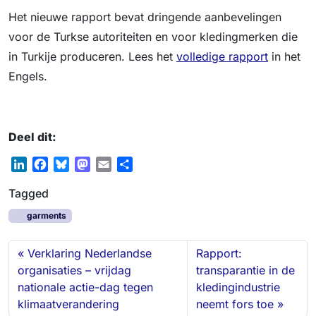
Het nieuwe rapport bevat dringende aanbevelingen
voor de Turkse autoriteiten en voor kledingmerken die
in Turkije produceren. Lees het
volledige rapport
in het
Engels.
Deel dit:
L
F
B
M
E
S
i
a
l
a
m
h
Tagged
n
c
u
s
a
a
k
e
e
t
i
r
garments
e
b
s
o
l
e
d
o
k
d
Verklaring Nederlandse
Rapport:
I
o
y
o
organisaties – vrijdag
transparantie in de
n
k
n
nationale actie-dag tegen
kledingindustrie
klimaatverandering
neemt fors toe