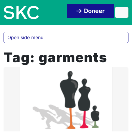
Skip to content
Skip to footer
Doneer
Men
Open side menu
Tag:
garments